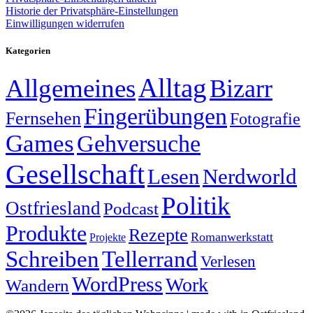
Historie der Privatsphäre-Einstellungen
Einwilligungen widerrufen
Kategorien
Alltag
Allgemeines
Bizarr
Fingerübungen
Fernsehen
Fotografie
Games
Gehversuche
Gesellschaft
Lesen
Nerdworld
Politik
Ostfriesland
Podcast
Produkte
Rezepte
Romanwerkstatt
Projekte
Schreiben
Tellerrand
Verlesen
WordPress
Work
Wandern