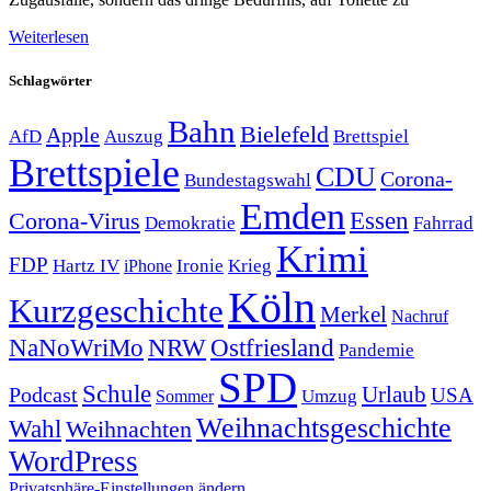
Weiterlesen
Schlagwörter
Bahn
Bielefeld
Apple
Auszug
AfD
Brettspiel
Brettspiele
CDU
Corona-
Bundestagswahl
Emden
Corona-Virus
Essen
Demokratie
Fahrrad
Krimi
FDP
Hartz IV
Krieg
Ironie
iPhone
Köln
Kurzgeschichte
Merkel
Nachruf
NRW
Ostfriesland
NaNoWriMo
Pandemie
SPD
Schule
Urlaub
Podcast
USA
Sommer
Umzug
Weihnachtsgeschichte
Wahl
Weihnachten
WordPress
Privatsphäre-Einstellungen ändern