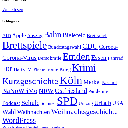
Weiterlesen
Schlagwörter
Bahn
Bielefeld
Apple
Auszug
AfD
Brettspiel
Brettspiele
CDU
Corona-
Bundestagswahl
Emden
Corona-Virus
Essen
Demokratie
Fahrrad
Krimi
FDP
Hartz IV
Krieg
Ironie
iPhone
Köln
Kurzgeschichte
Merkel
Nachruf
NRW
Ostfriesland
NaNoWriMo
Pandemie
SPD
Schule
Urlaub
Podcast
USA
Sommer
Umzug
Weihnachtsgeschichte
Wahl
Weihnachten
WordPress
Privatsphäre-Einstellungen ändern