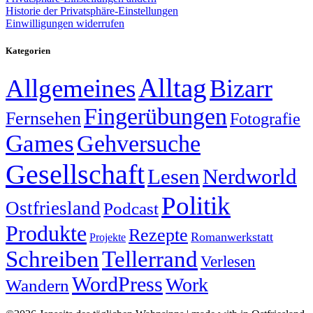
Historie der Privatsphäre-Einstellungen
Einwilligungen widerrufen
Kategorien
Alltag
Allgemeines
Bizarr
Fingerübungen
Fernsehen
Fotografie
Games
Gehversuche
Gesellschaft
Lesen
Nerdworld
Politik
Ostfriesland
Podcast
Produkte
Rezepte
Romanwerkstatt
Projekte
Schreiben
Tellerrand
Verlesen
WordPress
Work
Wandern