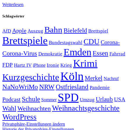
Weiterlesen
Schlagwörter
Bahn
Bielefeld
Apple
Auszug
AfD
Brettspiel
Brettspiele
CDU
Corona-
Bundestagswahl
Emden
Corona-Virus
Essen
Demokratie
Fahrrad
Krimi
FDP
Hartz IV
Krieg
Ironie
iPhone
Köln
Kurzgeschichte
Merkel
Nachruf
NRW
Ostfriesland
NaNoWriMo
Pandemie
SPD
Schule
Urlaub
Podcast
USA
Sommer
Umzug
Weihnachtsgeschichte
Wahl
Weihnachten
WordPress
Privatsphäre-Einstellungen ändern
Historie der Privatsphäre-Einstellungen