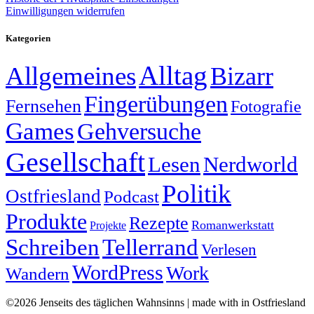
Einwilligungen widerrufen
Kategorien
Alltag
Allgemeines
Bizarr
Fingerübungen
Fernsehen
Fotografie
Games
Gehversuche
Gesellschaft
Lesen
Nerdworld
Politik
Ostfriesland
Podcast
Produkte
Rezepte
Romanwerkstatt
Projekte
Schreiben
Tellerrand
Verlesen
WordPress
Work
Wandern
©2026 Jenseits des täglichen Wahnsinns | made with
in Ostfriesland