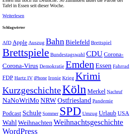
Essen nur noch für Deutsche. So zumindest lautet die Parole der
Tafel in Essen seit dieser Woche.
Weiterlesen
Schlagwörter
Bahn
Bielefeld
Apple
Auszug
AfD
Brettspiel
Brettspiele
CDU
Corona-
Bundestagswahl
Emden
Corona-Virus
Essen
Demokratie
Fahrrad
Krimi
FDP
Hartz IV
Krieg
Ironie
iPhone
Köln
Kurzgeschichte
Merkel
Nachruf
NRW
Ostfriesland
NaNoWriMo
Pandemie
SPD
Schule
Urlaub
Podcast
USA
Sommer
Umzug
Weihnachtsgeschichte
Wahl
Weihnachten
WordPress