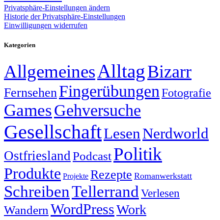
Privatsphäre-Einstellungen ändern
Historie der Privatsphäre-Einstellungen
Einwilligungen widerrufen
Kategorien
Alltag
Allgemeines
Bizarr
Fingerübungen
Fernsehen
Fotografie
Games
Gehversuche
Gesellschaft
Lesen
Nerdworld
Politik
Ostfriesland
Podcast
Produkte
Rezepte
Romanwerkstatt
Projekte
Schreiben
Tellerrand
Verlesen
WordPress
Work
Wandern