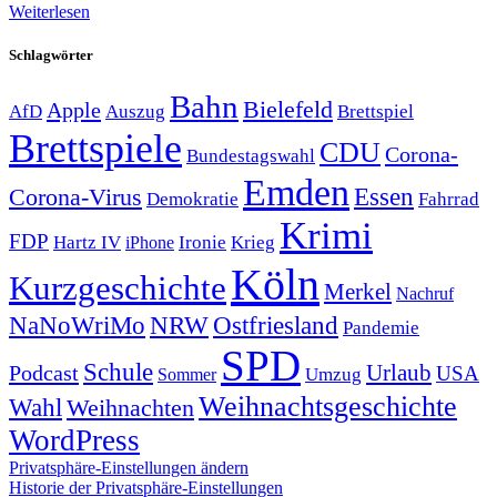
Weiterlesen
Schlagwörter
Bahn
Bielefeld
Apple
Auszug
AfD
Brettspiel
Brettspiele
CDU
Corona-
Bundestagswahl
Emden
Corona-Virus
Essen
Demokratie
Fahrrad
Krimi
FDP
Hartz IV
Krieg
Ironie
iPhone
Köln
Kurzgeschichte
Merkel
Nachruf
NRW
Ostfriesland
NaNoWriMo
Pandemie
SPD
Schule
Urlaub
Podcast
USA
Sommer
Umzug
Weihnachtsgeschichte
Wahl
Weihnachten
WordPress
Privatsphäre-Einstellungen ändern
Historie der Privatsphäre-Einstellungen