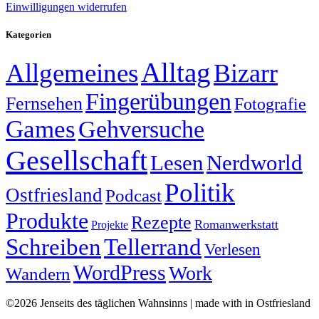
Einwilligungen widerrufen
Kategorien
Alltag
Allgemeines
Bizarr
Fingerübungen
Fernsehen
Fotografie
Games
Gehversuche
Gesellschaft
Lesen
Nerdworld
Politik
Ostfriesland
Podcast
Produkte
Rezepte
Romanwerkstatt
Projekte
Schreiben
Tellerrand
Verlesen
WordPress
Work
Wandern
©2026 Jenseits des täglichen Wahnsinns | made with
in Ostfriesland