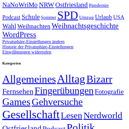
NRW
Ostfriesland
NaNoWriMo
Pandemie
SPD
Schule
Urlaub
Podcast
USA
Sommer
Umzug
Weihnachtsgeschichte
Wahl
Weihnachten
WordPress
Privatsphäre-Einstellungen ändern
Historie der Privatsphäre-Einstellungen
Einwilligungen widerrufen
Kategorien
Alltag
Allgemeines
Bizarr
Fingerübungen
Fernsehen
Fotografie
Games
Gehversuche
Gesellschaft
Lesen
Nerdworld
Politik
Ostfriesland
Podcast