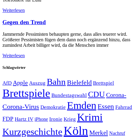
Weiterlesen
Gegen den Trend
Jammernde Pessimisten behaupten gerne, dass alles teuerer wird.
Größerer Pessimisten fügen dem dann noch ergänzend hinzu, dass
zumindest Arbeit billiger wird, da die Menschen immer
Weiterlesen
Schlagwörter
Bahn
Bielefeld
Apple
Auszug
AfD
Brettspiel
Brettspiele
CDU
Corona-
Bundestagswahl
Emden
Corona-Virus
Essen
Demokratie
Fahrrad
Krimi
FDP
Hartz IV
Krieg
Ironie
iPhone
Köln
Kurzgeschichte
Merkel
Nachruf