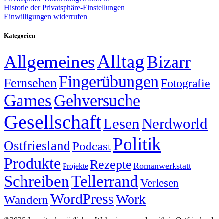
Historie der Privatsphäre-Einstellungen
Einwilligungen widerrufen
Kategorien
Alltag
Allgemeines
Bizarr
Fingerübungen
Fernsehen
Fotografie
Games
Gehversuche
Gesellschaft
Lesen
Nerdworld
Politik
Ostfriesland
Podcast
Produkte
Rezepte
Romanwerkstatt
Projekte
Schreiben
Tellerrand
Verlesen
WordPress
Work
Wandern