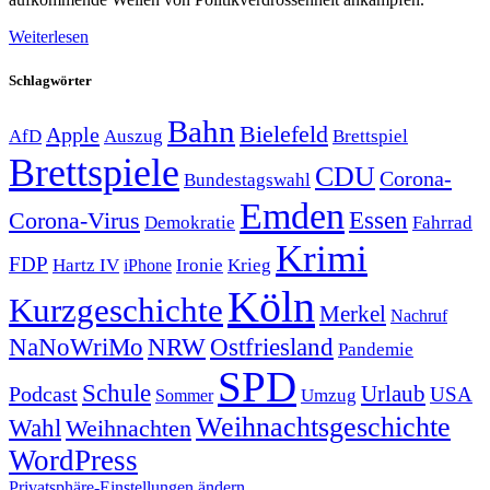
Weiterlesen
Schlagwörter
Bahn
Bielefeld
Apple
Auszug
AfD
Brettspiel
Brettspiele
CDU
Corona-
Bundestagswahl
Emden
Corona-Virus
Essen
Demokratie
Fahrrad
Krimi
FDP
Hartz IV
Krieg
Ironie
iPhone
Köln
Kurzgeschichte
Merkel
Nachruf
NRW
Ostfriesland
NaNoWriMo
Pandemie
SPD
Schule
Urlaub
Podcast
USA
Sommer
Umzug
Weihnachtsgeschichte
Wahl
Weihnachten
WordPress
Privatsphäre-Einstellungen ändern