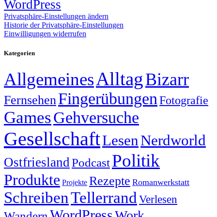
WordPress
Privatsphäre-Einstellungen ändern
Historie der Privatsphäre-Einstellungen
Einwilligungen widerrufen
Kategorien
Alltag
Allgemeines
Bizarr
Fingerübungen
Fernsehen
Fotografie
Games
Gehversuche
Gesellschaft
Lesen
Nerdworld
Politik
Ostfriesland
Podcast
Produkte
Rezepte
Romanwerkstatt
Projekte
Schreiben
Tellerrand
Verlesen
WordPress
Work
Wandern