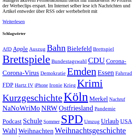
Mangels aktivem Fernsehkonsum bleibt mir mindestens 90 Prozent
der Werbeclips erspart. Im Internet selber lese ich Nachrichten und
Artikel entweder über RSS oder werbebefreit mit
Weiterlesen
Schlagwörter
Bahn
Bielefeld
Apple
Auszug
AfD
Brettspiel
Brettspiele
CDU
Corona-
Bundestagswahl
Emden
Corona-Virus
Essen
Demokratie
Fahrrad
Krimi
FDP
Hartz IV
Krieg
Ironie
iPhone
Köln
Kurzgeschichte
Merkel
Nachruf
NRW
Ostfriesland
NaNoWriMo
Pandemie
SPD
Schule
Urlaub
Podcast
USA
Sommer
Umzug
Weihnachtsgeschichte
Wahl
Weihnachten