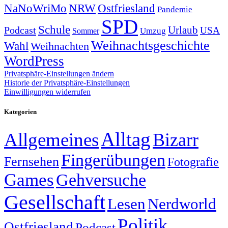
NRW
Ostfriesland
NaNoWriMo
Pandemie
SPD
Schule
Urlaub
Podcast
USA
Sommer
Umzug
Weihnachtsgeschichte
Wahl
Weihnachten
WordPress
Privatsphäre-Einstellungen ändern
Historie der Privatsphäre-Einstellungen
Einwilligungen widerrufen
Kategorien
Alltag
Allgemeines
Bizarr
Fingerübungen
Fernsehen
Fotografie
Games
Gehversuche
Gesellschaft
Lesen
Nerdworld
Politik
Ostfriesland
Podcast