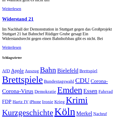
Weiterlesen
Widerstand 21
Im Nachhall der Demonstration in Stuttgart gegen das Großprojekt
Stuttgart 21 hat Bahnchef Rüdiger Grube gesagt Ein
Widerstandsrecht gegen einen Bahnhofsbau gibt es nicht. Bei
Weiterlesen
Schlagwörter
Bahn
Bielefeld
Apple
Auszug
AfD
Brettspiel
Brettspiele
CDU
Corona-
Bundestagswahl
Emden
Corona-Virus
Essen
Demokratie
Fahrrad
Krimi
FDP
Hartz IV
Krieg
Ironie
iPhone
Köln
Kurzgeschichte
Merkel
Nachruf