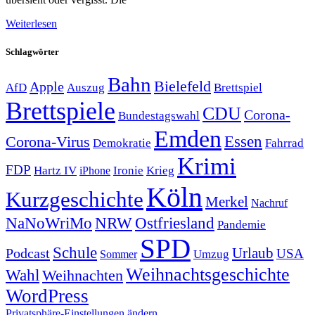
Weiterlesen
Schlagwörter
Bahn
Bielefeld
Apple
Auszug
AfD
Brettspiel
Brettspiele
CDU
Corona-
Bundestagswahl
Emden
Corona-Virus
Essen
Demokratie
Fahrrad
Krimi
FDP
Hartz IV
Krieg
Ironie
iPhone
Köln
Kurzgeschichte
Merkel
Nachruf
NRW
Ostfriesland
NaNoWriMo
Pandemie
SPD
Schule
Urlaub
Podcast
USA
Sommer
Umzug
Weihnachtsgeschichte
Wahl
Weihnachten
WordPress
Privatsphäre-Einstellungen ändern