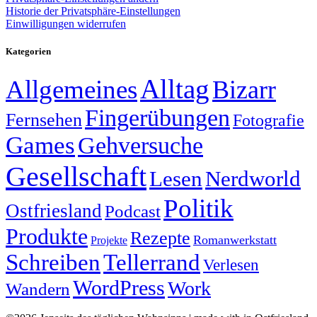
Historie der Privatsphäre-Einstellungen
Einwilligungen widerrufen
Kategorien
Alltag
Allgemeines
Bizarr
Fingerübungen
Fernsehen
Fotografie
Games
Gehversuche
Gesellschaft
Lesen
Nerdworld
Politik
Ostfriesland
Podcast
Produkte
Rezepte
Romanwerkstatt
Projekte
Schreiben
Tellerrand
Verlesen
WordPress
Work
Wandern