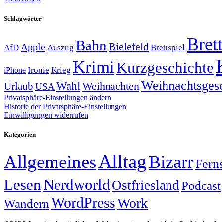
Schlagwörter
Brett
Bahn
Bielefeld
Apple
Auszug
AfD
Brettspiel
Krimi
Kurzgeschichte
Krieg
Ironie
iPhone
Weihnachtsges
Wahl
Weihnachten
Urlaub
USA
Privatsphäre-Einstellungen ändern
Historie der Privatsphäre-Einstellungen
Einwilligungen widerrufen
Kategorien
Alltag
Allgemeines
Bizarr
Fern
Lesen
Nerdworld
Ostfriesland
Podcast
WordPress
Work
Wandern