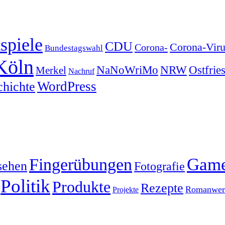
spiele
CDU
Corona-Viru
Corona-
Bundestagswahl
Köln
NRW
Ostfrie
NaNoWriMo
Merkel
Nachruf
WordPress
chichte
Gam
Fingerübungen
sehen
Fotografie
Politik
Produkte
Rezepte
Romanwerk
Projekte