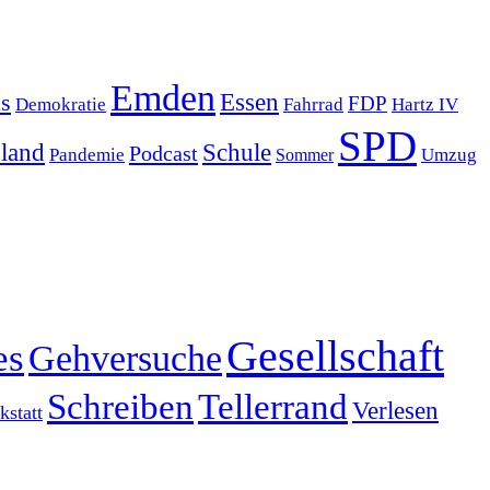
Emden
s
Essen
FDP
Demokratie
Hartz IV
Fahrrad
SPD
sland
Schule
Podcast
Pandemie
Sommer
Umzug
Gesellschaft
es
Gehversuche
Schreiben
Tellerrand
Verlesen
statt