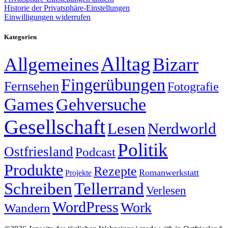
Historie der Privatsphäre-Einstellungen
Einwilligungen widerrufen
Kategorien
Alltag
Allgemeines
Bizarr
Fingerübungen
Fernsehen
Fotografie
Games
Gehversuche
Gesellschaft
Lesen
Nerdworld
Politik
Ostfriesland
Podcast
Produkte
Rezepte
Romanwerkstatt
Projekte
Schreiben
Tellerrand
Verlesen
WordPress
Work
Wandern