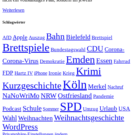
Weiterlesen
Schlagwörter
Bahn
Bielefeld
Apple
Auszug
AfD
Brettspiel
Brettspiele
CDU
Corona-
Bundestagswahl
Emden
Corona-Virus
Essen
Demokratie
Fahrrad
Krimi
FDP
Hartz IV
Krieg
Ironie
iPhone
Köln
Kurzgeschichte
Merkel
Nachruf
NRW
Ostfriesland
NaNoWriMo
Pandemie
SPD
Schule
Urlaub
Podcast
USA
Sommer
Umzug
Weihnachtsgeschichte
Wahl
Weihnachten
WordPress
Privatsphäre-Einstellungen ändern