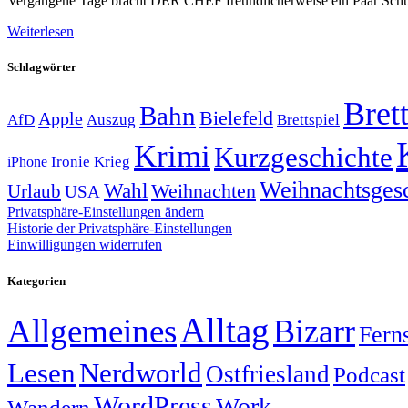
Vergangene Tage bracht DER CHEF freundlicherweise ein Paar Schuhe v
Weiterlesen
Schlagwörter
Brett
Bahn
Bielefeld
Apple
Auszug
AfD
Brettspiel
Krimi
Kurzgeschichte
Krieg
Ironie
iPhone
Weihnachtsges
Wahl
Weihnachten
Urlaub
USA
Privatsphäre-Einstellungen ändern
Historie der Privatsphäre-Einstellungen
Einwilligungen widerrufen
Kategorien
Alltag
Allgemeines
Bizarr
Fern
Lesen
Nerdworld
Ostfriesland
Podcast
WordPress
Work
Wandern