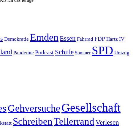
ls ich das fertige
Emden
s
Essen
FDP
Demokratie
Hartz IV
Fahrrad
SPD
sland
Schule
Podcast
Pandemie
Sommer
Umzug
Gesellschaft
es
Gehversuche
Schreiben
Tellerrand
Verlesen
statt