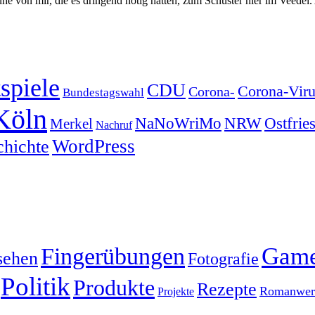
on mir, die es dringend nötig hatten, zum Schuster hier im Veedel. A
spiele
CDU
Corona-Viru
Corona-
Bundestagswahl
Köln
NRW
Ostfrie
NaNoWriMo
Merkel
Nachruf
WordPress
chichte
Gam
Fingerübungen
sehen
Fotografie
Politik
Produkte
Rezepte
Romanwerk
Projekte