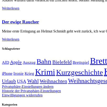
Andere würden darin vielleicht ein Zeichen sehen. Meiner Meinung n
Weiterlesen
Der ewige Raucher
Meine erste Erringung an Helmut Schmidt geht weit zurück, ich war Gr
Weiterlesen
Schlagwörter
Brett
Bahn
Bielefeld
Apple
Auszug
AfD
Brettspiel
Krimi
Kurzgeschichte
Krieg
Ironie
iPhone
Weihnachtsges
Wahl
Weihnachten
Urlaub
USA
Privatsphäre-Einstellungen ändern
Historie der Privatsphäre-Einstellungen
Einwilligungen widerrufen
Kategorien