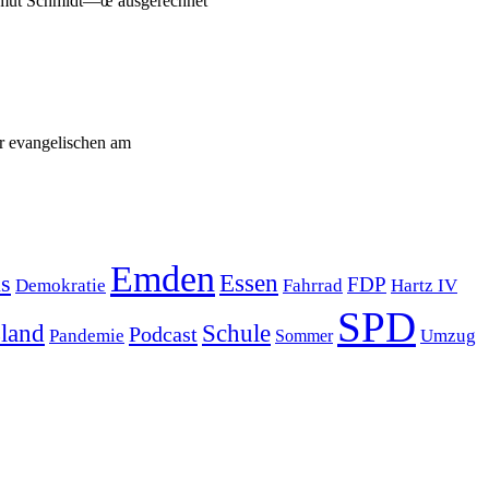
Helmut Schmidt—œ ausgerechnet
er evangelischen am
Emden
s
Essen
FDP
Demokratie
Hartz IV
Fahrrad
SPD
sland
Schule
Podcast
Pandemie
Sommer
Umzug