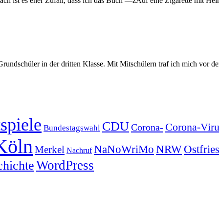
ach ist es eher Zufall, dass ich das Buch —žAuf eine Zigarette mit 
undschüler in der dritten Klasse. Mit Mitschülern traf ich mich vor d
spiele
CDU
Corona-Viru
Corona-
Bundestagswahl
Köln
NRW
Ostfrie
NaNoWriMo
Merkel
Nachruf
WordPress
chichte