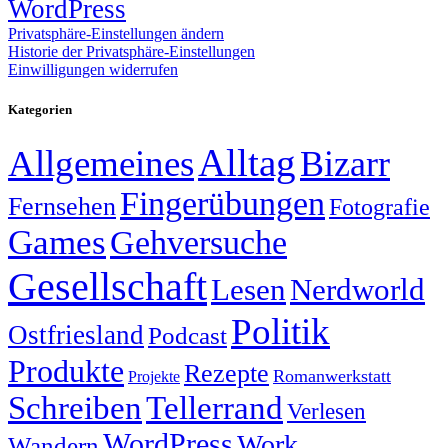
WordPress
Privatsphäre-Einstellungen ändern
Historie der Privatsphäre-Einstellungen
Einwilligungen widerrufen
Kategorien
Alltag
Allgemeines
Bizarr
Fingerübungen
Fernsehen
Fotografie
Games
Gehversuche
Gesellschaft
Lesen
Nerdworld
Politik
Ostfriesland
Podcast
Produkte
Rezepte
Romanwerkstatt
Projekte
Schreiben
Tellerrand
Verlesen
WordPress
Work
Wandern