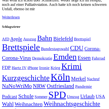
Was weiß ich schon über Schmerzen. Weder liege ich im Hospiz,
noch auf einer Palliativstation. Auch hatte ich noch keinen schweren
Unfall, ebenso ist mir
Weiterlesen
Schlagwörter
Bahn
Bielefeld
Apple
Auszug
AfD
Brettspiel
Brettspiele
CDU
Corona-
Bundestagswahl
Emden
Corona-Virus
Essen
Demokratie
Fahrrad
Krimi
FDP
Hartz IV
Krieg
Ironie
iPhone
Köln
Kurzgeschichte
Merkel
Nachruf
NRW
Ostfriesland
NaNoWriMo
Pandemie
SPD
Schule
Urlaub
Podcast
USA
Sommer
Umzug
Weihnachtsgeschichte
Wahl
Weihnachten