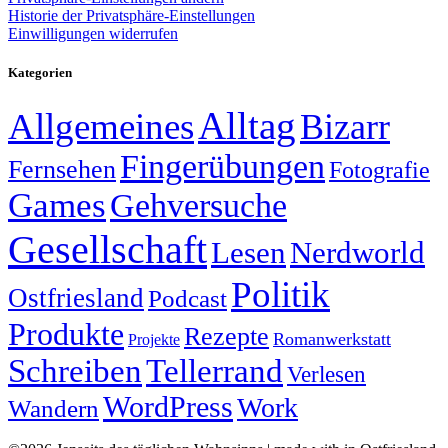
Historie der Privatsphäre-Einstellungen
Einwilligungen widerrufen
Kategorien
Alltag
Allgemeines
Bizarr
Fingerübungen
Fernsehen
Fotografie
Games
Gehversuche
Gesellschaft
Lesen
Nerdworld
Politik
Ostfriesland
Podcast
Produkte
Rezepte
Romanwerkstatt
Projekte
Schreiben
Tellerrand
Verlesen
WordPress
Work
Wandern