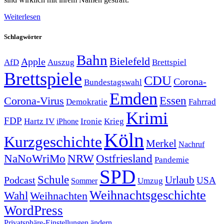
Weiterlesen
Schlagwörter
Bahn
Bielefeld
Apple
Auszug
AfD
Brettspiel
Brettspiele
CDU
Corona-
Bundestagswahl
Emden
Corona-Virus
Essen
Demokratie
Fahrrad
Krimi
FDP
Hartz IV
Krieg
Ironie
iPhone
Köln
Kurzgeschichte
Merkel
Nachruf
NRW
Ostfriesland
NaNoWriMo
Pandemie
SPD
Schule
Urlaub
Podcast
USA
Sommer
Umzug
Weihnachtsgeschichte
Wahl
Weihnachten
WordPress
Privatsphäre-Einstellungen ändern