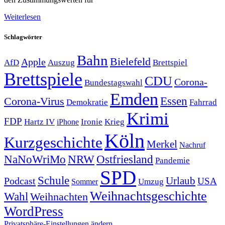
Weiterlesen
Schlagwörter
Bahn
Bielefeld
Apple
Auszug
AfD
Brettspiel
Brettspiele
CDU
Corona-
Bundestagswahl
Emden
Corona-Virus
Essen
Demokratie
Fahrrad
Krimi
FDP
Hartz IV
Krieg
Ironie
iPhone
Köln
Kurzgeschichte
Merkel
Nachruf
NRW
Ostfriesland
NaNoWriMo
Pandemie
SPD
Schule
Urlaub
Podcast
USA
Sommer
Umzug
Weihnachtsgeschichte
Wahl
Weihnachten
WordPress
Privatsphäre-Einstellungen ändern