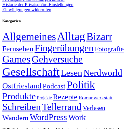
Historie der Privatsphäre-Einstellungen
Einwilligungen widerrufen
Kategorien
Alltag
Allgemeines
Bizarr
Fingerübungen
Fernsehen
Fotografie
Games
Gehversuche
Gesellschaft
Lesen
Nerdworld
Politik
Ostfriesland
Podcast
Produkte
Rezepte
Romanwerkstatt
Projekte
Schreiben
Tellerrand
Verlesen
WordPress
Work
Wandern