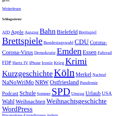
Weiterlesen
Schlagwörter
Bahn
Bielefeld
Apple
Auszug
AfD
Brettspiel
Brettspiele
CDU
Corona-
Bundestagswahl
Emden
Corona-Virus
Essen
Demokratie
Fahrrad
Krimi
FDP
Hartz IV
Krieg
Ironie
iPhone
Köln
Kurzgeschichte
Merkel
Nachruf
NRW
Ostfriesland
NaNoWriMo
Pandemie
SPD
Schule
Urlaub
Podcast
USA
Sommer
Umzug
Weihnachtsgeschichte
Wahl
Weihnachten
WordPress
Privatsphäre-Einstellungen ändern