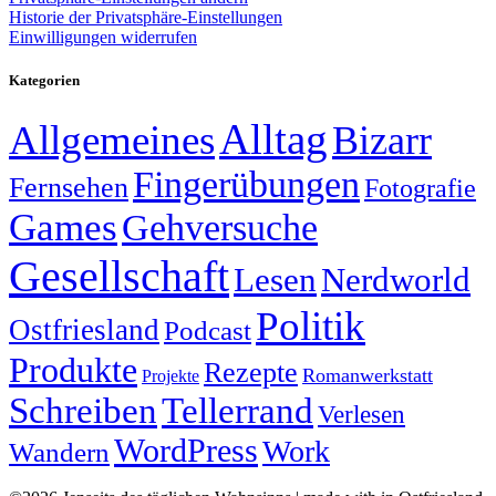
Historie der Privatsphäre-Einstellungen
Einwilligungen widerrufen
Kategorien
Alltag
Allgemeines
Bizarr
Fingerübungen
Fernsehen
Fotografie
Games
Gehversuche
Gesellschaft
Lesen
Nerdworld
Politik
Ostfriesland
Podcast
Produkte
Rezepte
Romanwerkstatt
Projekte
Schreiben
Tellerrand
Verlesen
WordPress
Work
Wandern