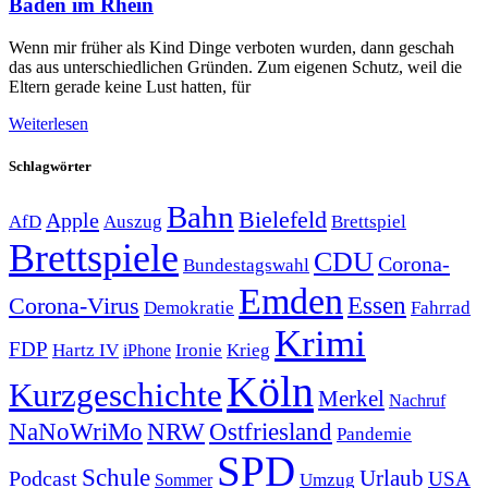
Baden im Rhein
Wenn mir früher als Kind Dinge verboten wurden, dann geschah
das aus unterschiedlichen Gründen. Zum eigenen Schutz, weil die
Eltern gerade keine Lust hatten, für
Weiterlesen
Schlagwörter
Bahn
Bielefeld
Apple
Auszug
AfD
Brettspiel
Brettspiele
CDU
Corona-
Bundestagswahl
Emden
Corona-Virus
Essen
Demokratie
Fahrrad
Krimi
FDP
Hartz IV
Krieg
Ironie
iPhone
Köln
Kurzgeschichte
Merkel
Nachruf
NRW
Ostfriesland
NaNoWriMo
Pandemie
SPD
Schule
Urlaub
Podcast
USA
Sommer
Umzug