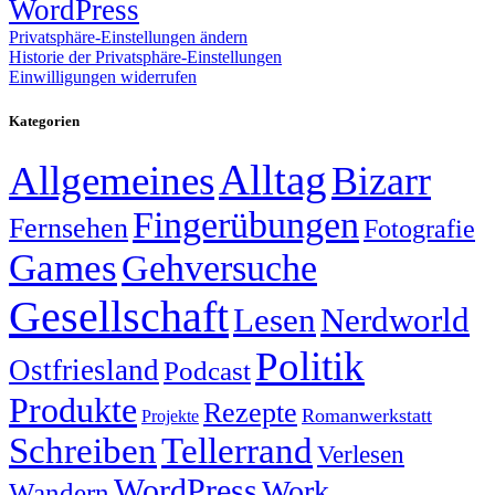
WordPress
Privatsphäre-Einstellungen ändern
Historie der Privatsphäre-Einstellungen
Einwilligungen widerrufen
Kategorien
Alltag
Allgemeines
Bizarr
Fingerübungen
Fernsehen
Fotografie
Games
Gehversuche
Gesellschaft
Lesen
Nerdworld
Politik
Ostfriesland
Podcast
Produkte
Rezepte
Romanwerkstatt
Projekte
Schreiben
Tellerrand
Verlesen
WordPress
Work
Wandern