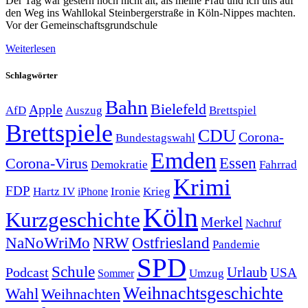
Der Tag war gestern noch nicht alt, als meine Frau und ich uns auf
den Weg ins Wahllokal Steinbergerstraße in Köln-Nippes machten.
Vor der Gemeinschaftsgrundschule
Weiterlesen
Schlagwörter
Bahn
Bielefeld
Apple
Auszug
AfD
Brettspiel
Brettspiele
CDU
Corona-
Bundestagswahl
Emden
Corona-Virus
Essen
Demokratie
Fahrrad
Krimi
FDP
Hartz IV
Krieg
Ironie
iPhone
Köln
Kurzgeschichte
Merkel
Nachruf
NRW
Ostfriesland
NaNoWriMo
Pandemie
SPD
Schule
Urlaub
Podcast
USA
Sommer
Umzug
Weihnachtsgeschichte
Wahl
Weihnachten