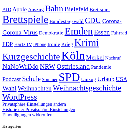
Bahn
Bielefeld
Apple
Auszug
AfD
Brettspiel
Brettspiele
CDU
Corona-
Bundestagswahl
Emden
Corona-Virus
Essen
Demokratie
Fahrrad
Krimi
FDP
Hartz IV
Krieg
Ironie
iPhone
Köln
Kurzgeschichte
Merkel
Nachruf
NRW
Ostfriesland
NaNoWriMo
Pandemie
SPD
Schule
Urlaub
Podcast
USA
Sommer
Umzug
Weihnachtsgeschichte
Wahl
Weihnachten
WordPress
Privatsphäre-Einstellungen ändern
Historie der Privatsphäre-Einstellungen
Einwilligungen widerrufen
Kategorien