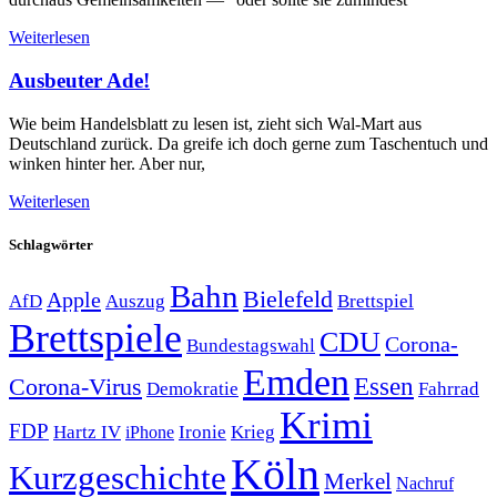
Weiterlesen
Ausbeuter Ade!
Wie beim Handelsblatt zu lesen ist, zieht sich Wal-Mart aus
Deutschland zurück. Da greife ich doch gerne zum Taschentuch und
winken hinter her. Aber nur,
Weiterlesen
Schlagwörter
Bahn
Bielefeld
Apple
Auszug
AfD
Brettspiel
Brettspiele
CDU
Corona-
Bundestagswahl
Emden
Corona-Virus
Essen
Demokratie
Fahrrad
Krimi
FDP
Hartz IV
Krieg
Ironie
iPhone
Köln
Kurzgeschichte
Merkel
Nachruf