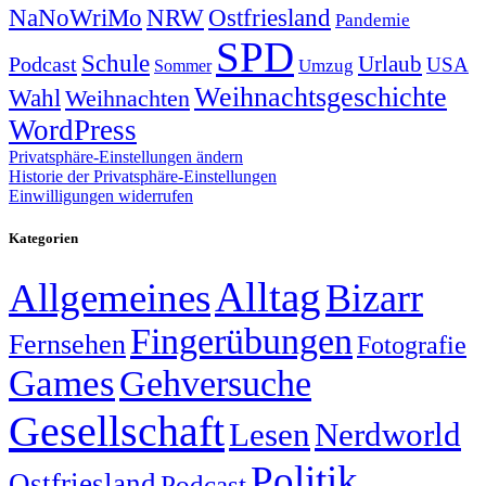
NRW
Ostfriesland
NaNoWriMo
Pandemie
SPD
Schule
Urlaub
Podcast
USA
Sommer
Umzug
Weihnachtsgeschichte
Wahl
Weihnachten
WordPress
Privatsphäre-Einstellungen ändern
Historie der Privatsphäre-Einstellungen
Einwilligungen widerrufen
Kategorien
Alltag
Allgemeines
Bizarr
Fingerübungen
Fernsehen
Fotografie
Games
Gehversuche
Gesellschaft
Lesen
Nerdworld
Politik
Ostfriesland
Podcast