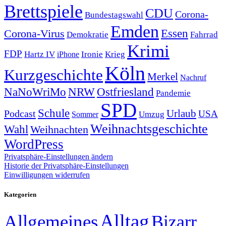
Brettspiele
CDU
Corona-
Bundestagswahl
Emden
Corona-Virus
Essen
Demokratie
Fahrrad
Krimi
FDP
Hartz IV
Krieg
Ironie
iPhone
Köln
Kurzgeschichte
Merkel
Nachruf
NRW
Ostfriesland
NaNoWriMo
Pandemie
SPD
Schule
Urlaub
Podcast
USA
Sommer
Umzug
Weihnachtsgeschichte
Wahl
Weihnachten
WordPress
Privatsphäre-Einstellungen ändern
Historie der Privatsphäre-Einstellungen
Einwilligungen widerrufen
Kategorien
Alltag
Allgemeines
Bizarr