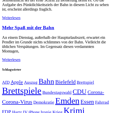
Selbsteinsicht sei der erste Schritt zu Besserung heisst es. Ob die
Aufgabe des Pünktlichkeitsziels der Bahn in diesem Licht zu sehen
ist, erscheint allerdings fraglich.
Weiterlesen
Mehr Spaß mit der Bahn
An einem Dienstag, außerhalb der Haupturlaubszeit, erwartet ein
Pendler im Grunde nichts schlimmes von der Bahn. Vielleicht die
üblichen Verspätungen. Im Gegensatz diesen verdammten
Montagen,
Weiterlesen
Schlagwörter
Bahn
Bielefeld
Apple
Auszug
AfD
Brettspiel
Brettspiele
CDU
Corona-
Bundestagswahl
Emden
Corona-Virus
Essen
Demokratie
Fahrrad
Krimi
FDP
Hartz IV
Krieg
Ironie
iPhone