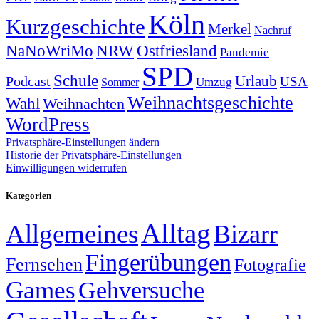
Köln
Kurzgeschichte
Merkel
Nachruf
NRW
Ostfriesland
NaNoWriMo
Pandemie
SPD
Schule
Urlaub
Podcast
USA
Sommer
Umzug
Weihnachtsgeschichte
Wahl
Weihnachten
WordPress
Privatsphäre-Einstellungen ändern
Historie der Privatsphäre-Einstellungen
Einwilligungen widerrufen
Kategorien
Alltag
Allgemeines
Bizarr
Fingerübungen
Fernsehen
Fotografie
Games
Gehversuche