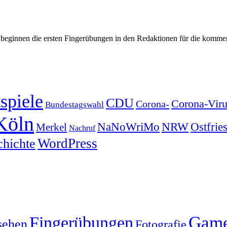
beginnen die ersten Fingerübungen in den Redaktionen für die kommen
spiele
CDU
Corona-Viru
Corona-
Bundestagswahl
Köln
NRW
Ostfrie
NaNoWriMo
Merkel
Nachruf
WordPress
chichte
Gam
Fingerübungen
sehen
Fotografie