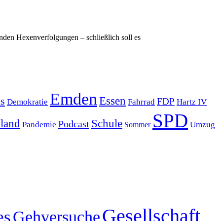
den Hexenverfolgungen – schließlich soll es
Emden
s
Essen
FDP
Demokratie
Hartz IV
Fahrrad
SPD
sland
Schule
Podcast
Pandemie
Sommer
Umzug
Gesellschaft
es
Gehversuche