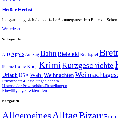
Heißer Herbst
Langsam neigt sich die politische Sommerpause dem Ende zu. Schon 
Weiterlesen
Schlagwörter
Brett
Bahn
Bielefeld
Apple
Auszug
AfD
Brettspiel
Krimi
Kurzgeschichte
Krieg
Ironie
iPhone
Weihnachtsges
Wahl
Weihnachten
Urlaub
USA
Privatsphäre-Einstellungen ändern
Historie der Privatsphäre-Einstellungen
Einwilligungen widerrufen
Kategorien
Alltag
Allgemeines
Bizarr
Fern