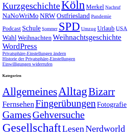
Köln
Kurzgeschichte
Merkel
Nachruf
NRW
Ostfriesland
NaNoWriMo
Pandemie
SPD
Schule
Urlaub
Podcast
USA
Sommer
Umzug
Weihnachtsgeschichte
Wahl
Weihnachten
WordPress
Privatsphäre-Einstellungen ändern
Historie der Privatsphäre-Einstellungen
Einwilligungen widerrufen
Kategorien
Alltag
Allgemeines
Bizarr
Fingerübungen
Fernsehen
Fotografie
Games
Gehversuche
Gesellschaft
Lesen
Nerdworld