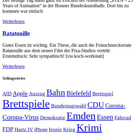
Der heutige Tag stand ganz im Zeichen der Ausstellung „PIXA – 25
Years of Animation“ in der Bonner Bundeskunsthalle. Dort hin zu
kommen war einfach
Weiterlesen
Ratatouille
Gutes Essen ist wichtig. Ein These, die auch die Feinschmeckerrate
Ratatouille aus dem neuen Film der Pixa-Studios vertritt:
Ersteindruck: Sehr sympathisch! [via koch-werkstatt]
Weiterlesen
Schlagwörter
Bahn
Bielefeld
Apple
Auszug
AfD
Brettspiel
Brettspiele
CDU
Corona-
Bundestagswahl
Emden
Corona-Virus
Essen
Demokratie
Fahrrad
Krimi
FDP
Hartz IV
Krieg
Ironie
iPhone