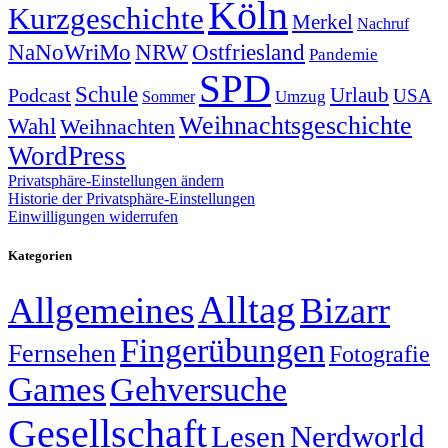
Köln
Kurzgeschichte
Merkel
Nachruf
NRW
Ostfriesland
NaNoWriMo
Pandemie
SPD
Schule
Urlaub
Podcast
USA
Sommer
Umzug
Weihnachtsgeschichte
Wahl
Weihnachten
WordPress
Privatsphäre-Einstellungen ändern
Historie der Privatsphäre-Einstellungen
Einwilligungen widerrufen
Kategorien
Alltag
Allgemeines
Bizarr
Fingerübungen
Fernsehen
Fotografie
Games
Gehversuche
Gesellschaft
Lesen
Nerdworld