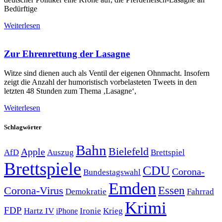
Bedürftige
Weiterlesen
Zur Ehrenrettung der Lasagne
Witze sind dienen auch als Ventil der eigenen Ohnmacht. Insofern
zeigt die Anzahl der humoristisch vorbelasteten Tweets in den
letzten 48 Stunden zum Thema ‚Lasagne‘,
Weiterlesen
Schlagwörter
Bahn
Bielefeld
Apple
Auszug
AfD
Brettspiel
Brettspiele
CDU
Corona-
Bundestagswahl
Emden
Corona-Virus
Essen
Demokratie
Fahrrad
Krimi
FDP
Hartz IV
Krieg
Ironie
iPhone