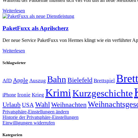
Während der Pandemie mussten sich viel von uns an neue Methoden de
Weiterlesen
PaketFuxx als Aprilscherz
Der neue Service PaketFuxx von Hermes klingt wie ein verführter Apr
Weiterlesen
Schlagwörter
Brett
Bahn
Bielefeld
Apple
Auszug
AfD
Brettspiel
Krimi
Kurzgeschichte
Krieg
Ironie
iPhone
Weihnachtsges
Wahl
Weihnachten
Urlaub
USA
Privatsphäre-Einstellungen ändern
Historie der Privatsphäre-Einstellungen
Einwilligungen widerrufen
Kategorien