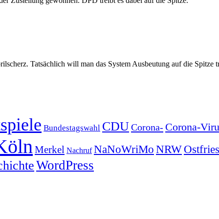
r Zustellung gewöhnen. DPD treibt es dabei auf die Spitze.
ilscherz. Tatsächlich will man das System Ausbeutung auf die Spitze t
spiele
CDU
Corona-Viru
Corona-
Bundestagswahl
Köln
NRW
Ostfrie
NaNoWriMo
Merkel
Nachruf
WordPress
chichte