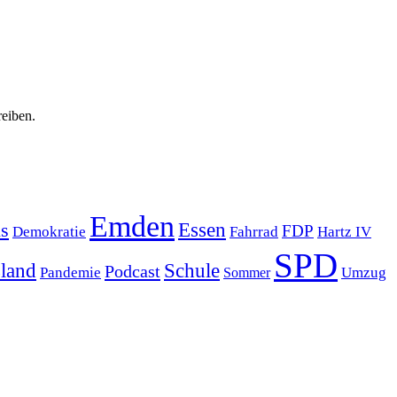
reiben.
Emden
s
Essen
FDP
Demokratie
Hartz IV
Fahrrad
SPD
sland
Schule
Podcast
Pandemie
Sommer
Umzug