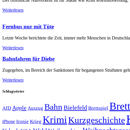
Der öffentliche Nahverkehr ist für Städte wie Köln lebensnotwendig.
Weiterlesen
Fernbus nur mit Tüte
Letzte Woche berichtete die Zeit, immer mehr Menschen in Deutschlan
Weiterlesen
Bahnfahren für Diebe
Zugegeben, im Bereich der Sanktionen für begangenen Straftaten gehö
Weiterlesen
Schlagwörter
Brett
Bahn
Bielefeld
Apple
Auszug
AfD
Brettspiel
Krimi
Kurzgeschichte
Krieg
Ironie
iPhone