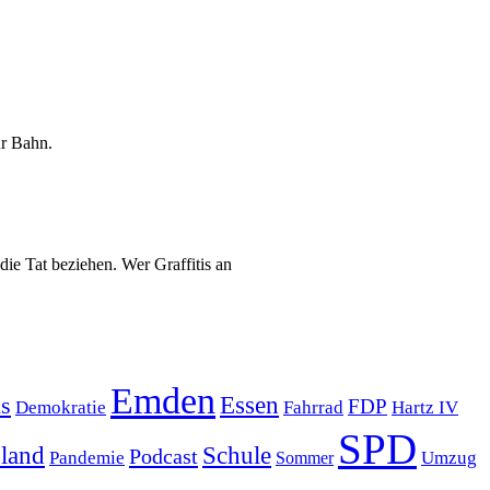
ur Bahn.
ie Tat beziehen. Wer Graffitis an
Emden
s
Essen
FDP
Demokratie
Hartz IV
Fahrrad
SPD
sland
Schule
Podcast
Pandemie
Sommer
Umzug