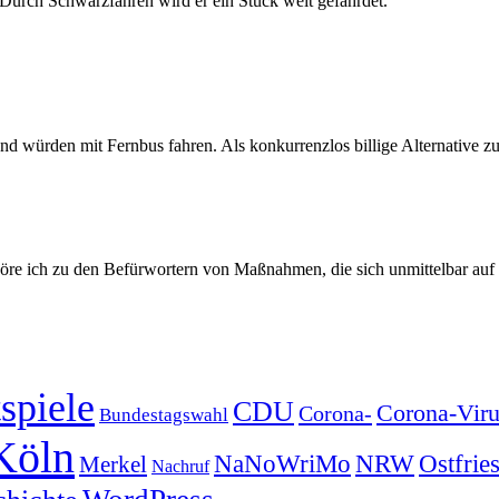
 Durch Schwarzfahren wird er ein Stück weit gefährdet.
d würden mit Fernbus fahren. Als konkurrenzlos billige Alternative z
re ich zu den Befürwortern von Maßnahmen, die sich unmittelbar auf d
spiele
CDU
Corona-Viru
Corona-
Bundestagswahl
Köln
NRW
Ostfrie
NaNoWriMo
Merkel
Nachruf