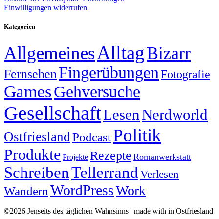
Einwilligungen widerrufen
Kategorien
Alltag
Allgemeines
Bizarr
Fingerübungen
Fernsehen
Fotografie
Games
Gehversuche
Gesellschaft
Lesen
Nerdworld
Politik
Ostfriesland
Podcast
Produkte
Rezepte
Romanwerkstatt
Projekte
Schreiben
Tellerrand
Verlesen
WordPress
Work
Wandern
©2026 Jenseits des täglichen Wahnsinns | made with
in Ostfriesland