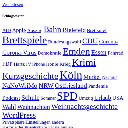
Weiterlesen
Schlagwörter
Bahn
Bielefeld
Apple
Auszug
AfD
Brettspiel
Brettspiele
CDU
Corona-
Bundestagswahl
Emden
Corona-Virus
Essen
Demokratie
Fahrrad
Krimi
FDP
Hartz IV
Krieg
Ironie
iPhone
Köln
Kurzgeschichte
Merkel
Nachruf
NRW
Ostfriesland
NaNoWriMo
Pandemie
SPD
Schule
Urlaub
Podcast
USA
Sommer
Umzug
Weihnachtsgeschichte
Wahl
Weihnachten
WordPress
Privatsphäre-Einstellungen ändern
Historie der Privatsphäre-Einstellungen