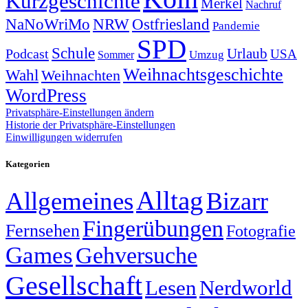
Kurzgeschichte
Merkel
Nachruf
NRW
Ostfriesland
NaNoWriMo
Pandemie
SPD
Schule
Urlaub
Podcast
USA
Sommer
Umzug
Weihnachtsgeschichte
Wahl
Weihnachten
WordPress
Privatsphäre-Einstellungen ändern
Historie der Privatsphäre-Einstellungen
Einwilligungen widerrufen
Kategorien
Alltag
Allgemeines
Bizarr
Fingerübungen
Fernsehen
Fotografie
Games
Gehversuche
Gesellschaft
Lesen
Nerdworld