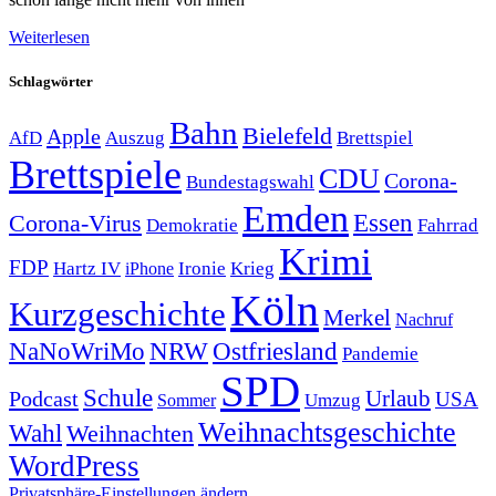
Weiterlesen
Schlagwörter
Bahn
Bielefeld
Apple
Auszug
AfD
Brettspiel
Brettspiele
CDU
Corona-
Bundestagswahl
Emden
Corona-Virus
Essen
Demokratie
Fahrrad
Krimi
FDP
Hartz IV
Krieg
Ironie
iPhone
Köln
Kurzgeschichte
Merkel
Nachruf
NRW
Ostfriesland
NaNoWriMo
Pandemie
SPD
Schule
Urlaub
Podcast
USA
Sommer
Umzug
Weihnachtsgeschichte
Wahl
Weihnachten
WordPress
Privatsphäre-Einstellungen ändern