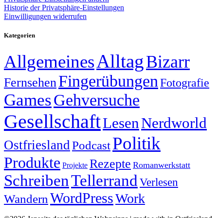
Historie der Privatsphäre-Einstellungen
Einwilligungen widerrufen
Kategorien
Alltag
Allgemeines
Bizarr
Fingerübungen
Fernsehen
Fotografie
Games
Gehversuche
Gesellschaft
Lesen
Nerdworld
Politik
Ostfriesland
Podcast
Produkte
Rezepte
Romanwerkstatt
Projekte
Schreiben
Tellerrand
Verlesen
WordPress
Work
Wandern