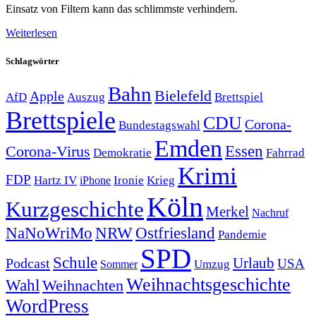
Einsatz von Filtern kann das schlimmste verhindern.
Weiterlesen
Schlagwörter
Bahn
Bielefeld
Apple
Auszug
AfD
Brettspiel
Brettspiele
CDU
Corona-
Bundestagswahl
Emden
Corona-Virus
Essen
Demokratie
Fahrrad
Krimi
FDP
Hartz IV
Krieg
Ironie
iPhone
Köln
Kurzgeschichte
Merkel
Nachruf
NRW
Ostfriesland
NaNoWriMo
Pandemie
SPD
Schule
Urlaub
Podcast
USA
Sommer
Umzug
Weihnachtsgeschichte
Wahl
Weihnachten
WordPress