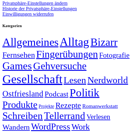
Privatsphäre-Einstellungen ändern
Historie der Privatsphäre-Einstellungen
Einwilligungen widerrufen
Kategorien
Alltag
Allgemeines
Bizarr
Fingerübungen
Fernsehen
Fotografie
Games
Gehversuche
Gesellschaft
Lesen
Nerdworld
Politik
Ostfriesland
Podcast
Produkte
Rezepte
Romanwerkstatt
Projekte
Schreiben
Tellerrand
Verlesen
WordPress
Work
Wandern