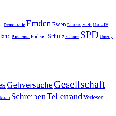
Emden
s
Essen
FDP
Demokratie
Hartz IV
Fahrrad
SPD
sland
Schule
Podcast
Pandemie
Sommer
Umzug
Gesellschaft
es
Gehversuche
Schreiben
Tellerrand
Verlesen
statt