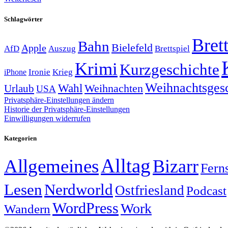
Schlagwörter
Brett
Bahn
Bielefeld
Apple
Auszug
AfD
Brettspiel
Krimi
Kurzgeschichte
Krieg
Ironie
iPhone
Weihnachtsges
Wahl
Weihnachten
Urlaub
USA
Privatsphäre-Einstellungen ändern
Historie der Privatsphäre-Einstellungen
Einwilligungen widerrufen
Kategorien
Alltag
Allgemeines
Bizarr
Fern
Lesen
Nerdworld
Ostfriesland
Podcast
WordPress
Work
Wandern