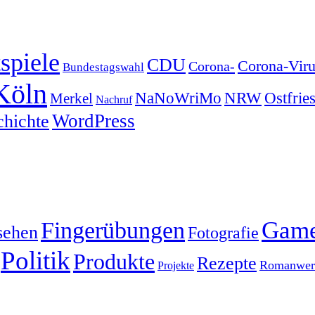
spiele
CDU
Corona-Viru
Corona-
Bundestagswahl
Köln
NRW
Ostfrie
NaNoWriMo
Merkel
Nachruf
WordPress
chichte
Gam
Fingerübungen
sehen
Fotografie
Politik
Produkte
Rezepte
Romanwerk
Projekte