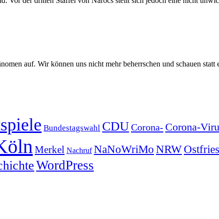
. Vor der dritten Staffel von Narocs stellt sich jedoch eine nicht unwic
hänomen auf. Wir können uns nicht mehr beherrschen und schauen statt 
spiele
CDU
Corona-Viru
Corona-
Bundestagswahl
Köln
NRW
Ostfrie
NaNoWriMo
Merkel
Nachruf
WordPress
chichte