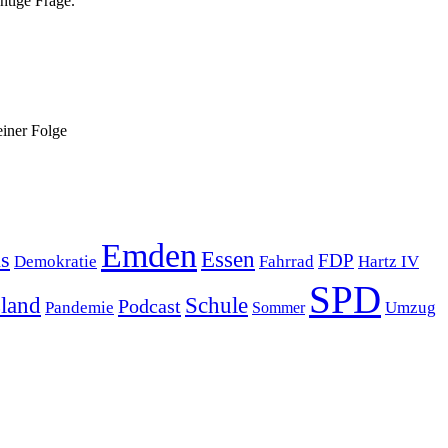
htige Frage.
einer Folge
Emden
s
Essen
FDP
Demokratie
Hartz IV
Fahrrad
SPD
sland
Schule
Podcast
Pandemie
Sommer
Umzug