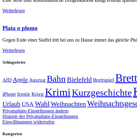
Eine Serie über kolumbianische Drogenkartelle klingt erstmal spannend
Weiterlesen
Plata o plomo
Gegen Ende einer Staffel tritt bei uns zu Hause immer das gleiche P
Weiterlesen
Schlagwörter
Brett
Bahn
Bielefeld
Apple
Auszug
AfD
Brettspiel
Krimi
Kurzgeschichte
Krieg
Ironie
iPhone
Weihnachtsges
Wahl
Weihnachten
Urlaub
USA
Privatsphäre-Einstellungen ändern
Historie der Privatsphäre-Einstellungen
Einwilligungen widerrufen
Kategorien