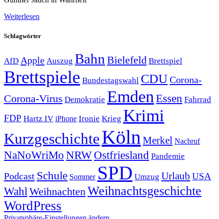
Weiterlesen
Schlagwörter
Bahn
Bielefeld
Apple
Auszug
AfD
Brettspiel
Brettspiele
CDU
Corona-
Bundestagswahl
Emden
Corona-Virus
Essen
Demokratie
Fahrrad
Krimi
FDP
Hartz IV
Krieg
Ironie
iPhone
Köln
Kurzgeschichte
Merkel
Nachruf
NRW
Ostfriesland
NaNoWriMo
Pandemie
SPD
Schule
Urlaub
Podcast
USA
Sommer
Umzug
Weihnachtsgeschichte
Wahl
Weihnachten
WordPress
Privatsphäre-Einstellungen ändern