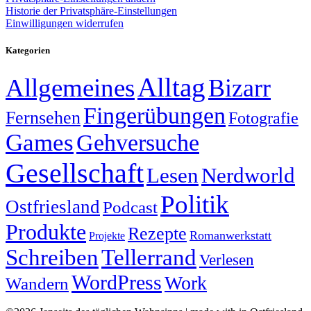
Historie der Privatsphäre-Einstellungen
Einwilligungen widerrufen
Kategorien
Alltag
Allgemeines
Bizarr
Fingerübungen
Fernsehen
Fotografie
Games
Gehversuche
Gesellschaft
Lesen
Nerdworld
Politik
Ostfriesland
Podcast
Produkte
Rezepte
Romanwerkstatt
Projekte
Schreiben
Tellerrand
Verlesen
WordPress
Work
Wandern