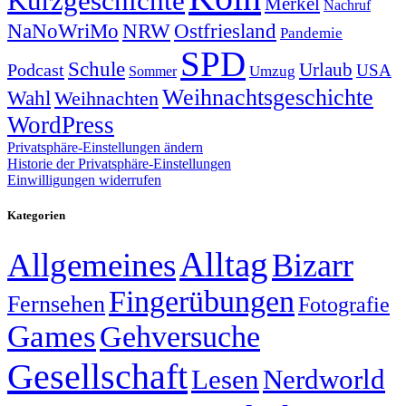
Kurzgeschichte
Merkel
Nachruf
NRW
Ostfriesland
NaNoWriMo
Pandemie
SPD
Schule
Urlaub
Podcast
USA
Sommer
Umzug
Weihnachtsgeschichte
Wahl
Weihnachten
WordPress
Privatsphäre-Einstellungen ändern
Historie der Privatsphäre-Einstellungen
Einwilligungen widerrufen
Kategorien
Alltag
Allgemeines
Bizarr
Fingerübungen
Fernsehen
Fotografie
Games
Gehversuche
Gesellschaft
Lesen
Nerdworld