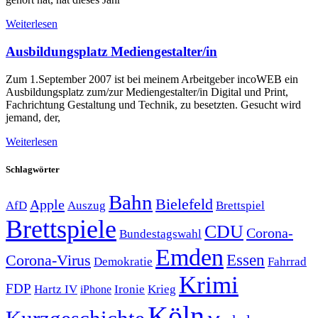
Weiterlesen
Ausbildungsplatz Mediengestalter/in
Zum 1.September 2007 ist bei meinem Arbeitgeber incoWEB ein
Ausbildungsplatz zum/zur Mediengestalter/in Digital und Print,
Fachrichtung Gestaltung und Technik, zu besetzten. Gesucht wird
jemand, der,
Weiterlesen
Schlagwörter
Bahn
Bielefeld
Apple
Auszug
AfD
Brettspiel
Brettspiele
CDU
Corona-
Bundestagswahl
Emden
Corona-Virus
Essen
Demokratie
Fahrrad
Krimi
FDP
Hartz IV
Krieg
Ironie
iPhone
Köln