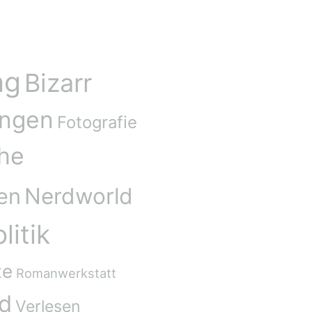
ag
Bizarr
ungen
Fotografie
he
Nerdworld
en
litik
te
Romanwerkstatt
nd
Verlesen