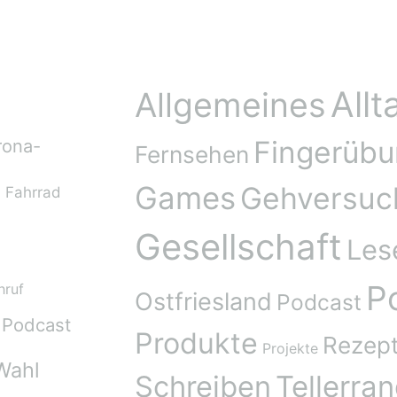
Kategorien
Allt
Allgemeines
Fingerüb
rona-
Fernsehen
n
Games
Gehversuc
Fahrrad
Gesellschaft
Les
Po
hruf
Ostfriesland
Podcast
Podcast
Produkte
Rezep
Projekte
Wahl
Schreiben
Tellerra