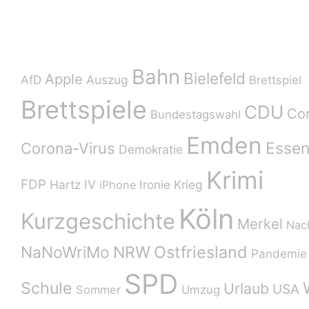
Schlagwörter
Bahn
Bielefeld
Apple
AfD
Auszug
Brettspiel
Brettspiele
CDU
Co
Bundestagswahl
Emden
Esse
Corona-Virus
Demokratie
Krimi
FDP
Hartz IV
Ironie
Krieg
iPhone
Köln
Kurzgeschichte
Merkel
Nac
Ostfriesland
NaNoWriMo
NRW
Pandemie
SPD
Schule
Urlaub
USA
Sommer
Umzug