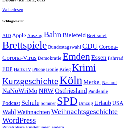
Weiterlesen
Schlagwörter
Bahn
Bielefeld
Apple
Auszug
AfD
Brettspiel
Brettspiele
CDU
Corona-
Bundestagswahl
Emden
Corona-Virus
Essen
Demokratie
Fahrrad
Krimi
FDP
Hartz IV
Krieg
Ironie
iPhone
Köln
Kurzgeschichte
Merkel
Nachruf
NRW
Ostfriesland
NaNoWriMo
Pandemie
SPD
Schule
Urlaub
Podcast
USA
Sommer
Umzug
Weihnachtsgeschichte
Wahl
Weihnachten
WordPress
Privatsphäre-Einstellungen ändern