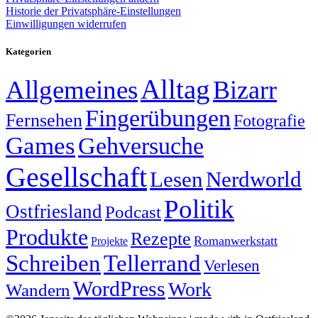
Historie der Privatsphäre-Einstellungen
Einwilligungen widerrufen
Kategorien
Alltag
Allgemeines
Bizarr
Fingerübungen
Fernsehen
Fotografie
Games
Gehversuche
Gesellschaft
Lesen
Nerdworld
Politik
Ostfriesland
Podcast
Produkte
Rezepte
Romanwerkstatt
Projekte
Schreiben
Tellerrand
Verlesen
WordPress
Work
Wandern