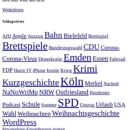
Weiterlesen
Schlagwörter
Bahn
Bielefeld
Apple
Auszug
AfD
Brettspiel
Brettspiele
CDU
Corona-
Bundestagswahl
Emden
Corona-Virus
Essen
Demokratie
Fahrrad
Krimi
FDP
Hartz IV
Krieg
Ironie
iPhone
Köln
Kurzgeschichte
Merkel
Nachruf
NRW
Ostfriesland
NaNoWriMo
Pandemie
SPD
Schule
Urlaub
Podcast
USA
Sommer
Umzug
Weihnachtsgeschichte
Wahl
Weihnachten
WordPress
Privatsphäre-Einstellungen ändern