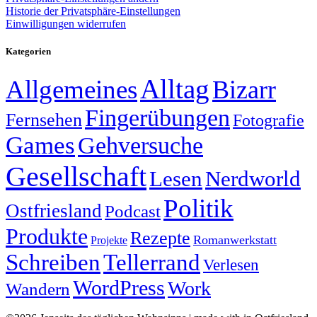
Historie der Privatsphäre-Einstellungen
Einwilligungen widerrufen
Kategorien
Alltag
Allgemeines
Bizarr
Fingerübungen
Fernsehen
Fotografie
Games
Gehversuche
Gesellschaft
Lesen
Nerdworld
Politik
Ostfriesland
Podcast
Produkte
Rezepte
Romanwerkstatt
Projekte
Schreiben
Tellerrand
Verlesen
WordPress
Work
Wandern