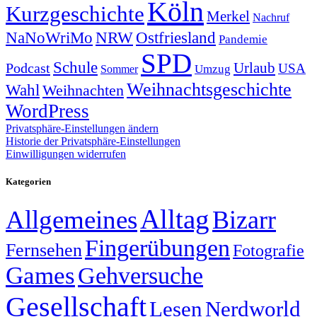
Köln
Kurzgeschichte
Merkel
Nachruf
NRW
Ostfriesland
NaNoWriMo
Pandemie
SPD
Schule
Urlaub
Podcast
USA
Sommer
Umzug
Weihnachtsgeschichte
Wahl
Weihnachten
WordPress
Privatsphäre-Einstellungen ändern
Historie der Privatsphäre-Einstellungen
Einwilligungen widerrufen
Kategorien
Alltag
Allgemeines
Bizarr
Fingerübungen
Fernsehen
Fotografie
Games
Gehversuche
Gesellschaft
Lesen
Nerdworld