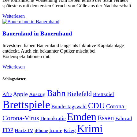
Die romantische Vorstellung vom Leben fernab der Stadt verliebt
spätestens mit dem ersten Geruch von Gülle aus der Nachbarschaft.
Weiterlesen
Bauernland in Bauernhand
Investoren haben Bauernland längst als lukrative Kapitalanlage
entdeckt. Auch ein bekannter Optiker mischt bei
Bodenspekulationen mit.
Weiterlesen
Schlagwörter
Bahn
Bielefeld
Apple
Auszug
AfD
Brettspiel
Brettspiele
CDU
Corona-
Bundestagswahl
Emden
Corona-Virus
Essen
Demokratie
Fahrrad
Krimi
FDP
Hartz IV
Krieg
Ironie
iPhone