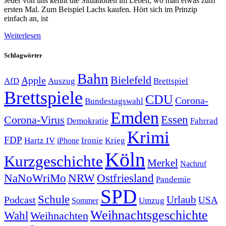
Jeder von uns kennt die Situationen im Leben, wo man etwas zum
ersten Mal. Zum Beispiel Lachs kaufen. Hört sich im Prinzip
einfach an, ist
Weiterlesen
Schlagwörter
Bahn
Bielefeld
Apple
Auszug
AfD
Brettspiel
Brettspiele
CDU
Corona-
Bundestagswahl
Emden
Corona-Virus
Essen
Demokratie
Fahrrad
Krimi
FDP
Hartz IV
Krieg
Ironie
iPhone
Köln
Kurzgeschichte
Merkel
Nachruf
NRW
Ostfriesland
NaNoWriMo
Pandemie
SPD
Schule
Urlaub
Podcast
USA
Sommer
Umzug
Weihnachtsgeschichte
Wahl
Weihnachten