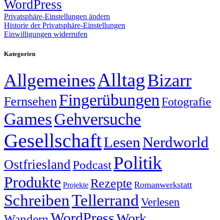
WordPress
Privatsphäre-Einstellungen ändern
Historie der Privatsphäre-Einstellungen
Einwilligungen widerrufen
Kategorien
Alltag
Allgemeines
Bizarr
Fingerübungen
Fernsehen
Fotografie
Games
Gehversuche
Gesellschaft
Lesen
Nerdworld
Politik
Ostfriesland
Podcast
Produkte
Rezepte
Romanwerkstatt
Projekte
Schreiben
Tellerrand
Verlesen
WordPress
Work
Wandern