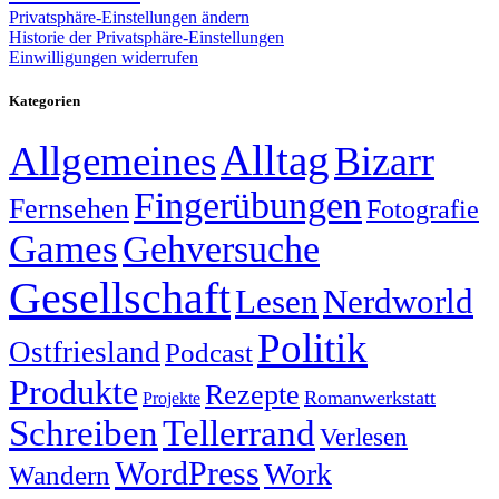
Privatsphäre-Einstellungen ändern
Historie der Privatsphäre-Einstellungen
Einwilligungen widerrufen
Kategorien
Alltag
Allgemeines
Bizarr
Fingerübungen
Fernsehen
Fotografie
Games
Gehversuche
Gesellschaft
Lesen
Nerdworld
Politik
Ostfriesland
Podcast
Produkte
Rezepte
Romanwerkstatt
Projekte
Schreiben
Tellerrand
Verlesen
WordPress
Work
Wandern