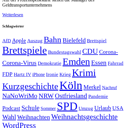
Geldtransportunternehmens
Weiterlesen
Schlagwörter
Bahn
Bielefeld
Apple
Auszug
AfD
Brettspiel
Brettspiele
CDU
Corona-
Bundestagswahl
Emden
Corona-Virus
Essen
Demokratie
Fahrrad
Krimi
FDP
Hartz IV
Krieg
Ironie
iPhone
Köln
Kurzgeschichte
Merkel
Nachruf
NRW
Ostfriesland
NaNoWriMo
Pandemie
SPD
Schule
Urlaub
Podcast
USA
Sommer
Umzug
Weihnachtsgeschichte
Wahl
Weihnachten
WordPress