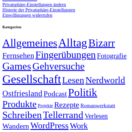
Privatsphäre-Einstellungen ändern
Historie der Privatsphäre-Einstellungen
Einwilligungen widerrufen
Kategorien
Alltag
Allgemeines
Bizarr
Fingerübungen
Fernsehen
Fotografie
Games
Gehversuche
Gesellschaft
Lesen
Nerdworld
Politik
Ostfriesland
Podcast
Produkte
Rezepte
Romanwerkstatt
Projekte
Schreiben
Tellerrand
Verlesen
WordPress
Work
Wandern