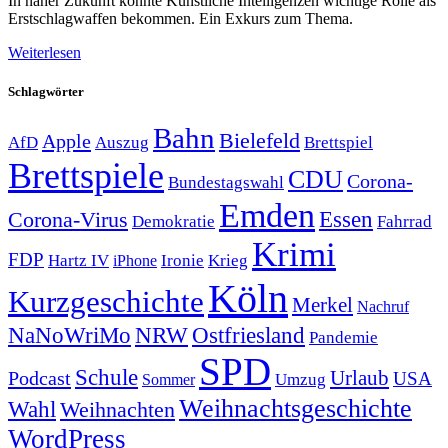
In naher Zukunft könnte Künstliche Intelligenzen wichtige Rolle als
Erstschlagwaffen bekommen. Ein Exkurs zum Thema.
Weiterlesen
Schlagwörter
Bahn
Bielefeld
Apple
Auszug
AfD
Brettspiel
Brettspiele
CDU
Corona-
Bundestagswahl
Emden
Corona-Virus
Essen
Demokratie
Fahrrad
Krimi
FDP
Hartz IV
Krieg
Ironie
iPhone
Köln
Kurzgeschichte
Merkel
Nachruf
NRW
Ostfriesland
NaNoWriMo
Pandemie
SPD
Schule
Urlaub
Podcast
USA
Sommer
Umzug
Weihnachtsgeschichte
Wahl
Weihnachten
WordPress