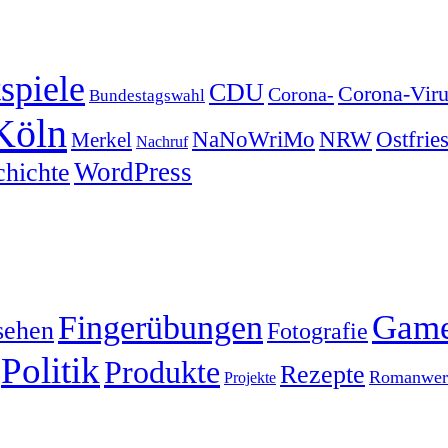
spiele
CDU
Corona-Viru
Corona-
Bundestagswahl
Köln
NRW
Ostfrie
NaNoWriMo
Merkel
Nachruf
WordPress
chichte
Gam
Fingerübungen
sehen
Fotografie
Politik
Produkte
Rezepte
Romanwerk
Projekte