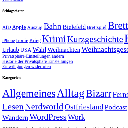
Schlagwörter
Brett
Bahn
Bielefeld
Apple
Auszug
AfD
Brettspiel
Krimi
Kurzgeschichte
Krieg
Ironie
iPhone
Weihnachtsges
Wahl
Weihnachten
Urlaub
USA
Privatsphäre-Einstellungen ändern
Historie der Privatsphäre-Einstellungen
Einwilligungen widerrufen
Kategorien
Alltag
Allgemeines
Bizarr
Fern
Lesen
Nerdworld
Ostfriesland
Podcast
WordPress
Work
Wandern