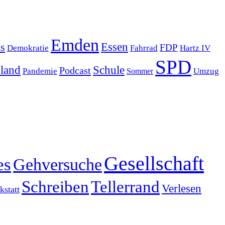
Emden
s
Essen
FDP
Demokratie
Hartz IV
Fahrrad
SPD
sland
Schule
Podcast
Pandemie
Sommer
Umzug
Gesellschaft
es
Gehversuche
Schreiben
Tellerrand
Verlesen
statt