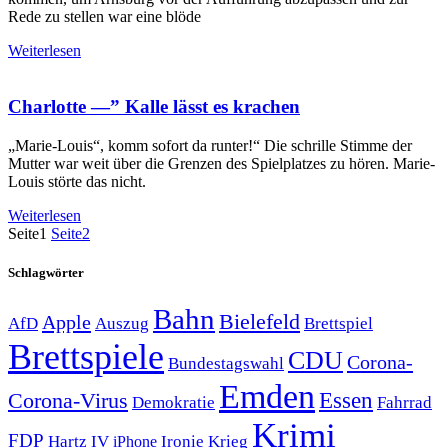
Rede zu stellen war eine blöde
Weiterlesen
Charlotte —” Kalle lässt es krachen
„Marie-Louis“, komm sofort da runter!“ Die schrille Stimme der
Mutter war weit über die Grenzen des Spielplatzes zu hören. Marie-
Louis störte das nicht.
Weiterlesen
Seite
1
Seite
2
Schlagwörter
Bahn
Bielefeld
Apple
Auszug
AfD
Brettspiel
Brettspiele
CDU
Corona-
Bundestagswahl
Emden
Corona-Virus
Essen
Demokratie
Fahrrad
Krimi
FDP
Hartz IV
Krieg
Ironie
iPhone