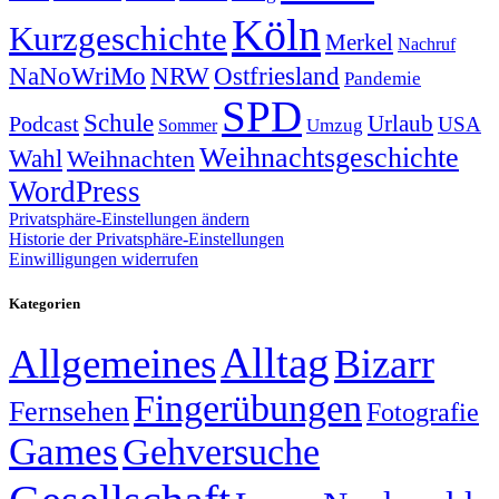
Köln
Kurzgeschichte
Merkel
Nachruf
NRW
Ostfriesland
NaNoWriMo
Pandemie
SPD
Schule
Urlaub
Podcast
USA
Sommer
Umzug
Weihnachtsgeschichte
Wahl
Weihnachten
WordPress
Privatsphäre-Einstellungen ändern
Historie der Privatsphäre-Einstellungen
Einwilligungen widerrufen
Kategorien
Alltag
Allgemeines
Bizarr
Fingerübungen
Fernsehen
Fotografie
Games
Gehversuche