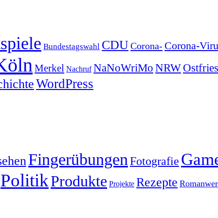
spiele
CDU
Corona-Viru
Corona-
Bundestagswahl
Köln
NRW
Ostfrie
NaNoWriMo
Merkel
Nachruf
WordPress
chichte
Gam
Fingerübungen
sehen
Fotografie
Politik
Produkte
Rezepte
Romanwerk
Projekte