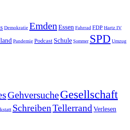
Emden
s
Essen
FDP
Demokratie
Hartz IV
Fahrrad
SPD
sland
Schule
Podcast
Pandemie
Sommer
Umzug
Gesellschaft
es
Gehversuche
Schreiben
Tellerrand
Verlesen
statt