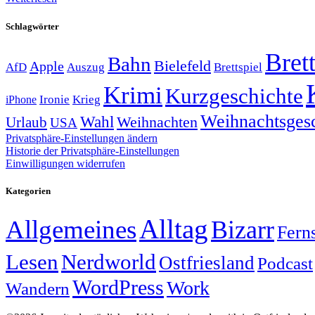
Schlagwörter
Brett
Bahn
Bielefeld
Apple
Auszug
AfD
Brettspiel
Krimi
Kurzgeschichte
Krieg
Ironie
iPhone
Weihnachtsges
Wahl
Weihnachten
Urlaub
USA
Privatsphäre-Einstellungen ändern
Historie der Privatsphäre-Einstellungen
Einwilligungen widerrufen
Kategorien
Alltag
Allgemeines
Bizarr
Fern
Lesen
Nerdworld
Ostfriesland
Podcast
WordPress
Work
Wandern