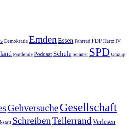
Emden
s
Essen
FDP
Demokratie
Hartz IV
Fahrrad
SPD
sland
Schule
Podcast
Pandemie
Sommer
Umzug
Gesellschaft
es
Gehversuche
Schreiben
Tellerrand
Verlesen
statt