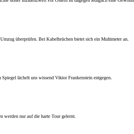
Eine hoher Inzidenzwert vor Ostern ist dagegen lediglich eine Gewohn
n Umzug überprüfen. Bei Kabelbrüchen bietet sich ein Multimeter an.
Spiegel lächelt uns wissend Viktor Frankenstein entgegen.
werden nur auf die harte Tour gelernt.