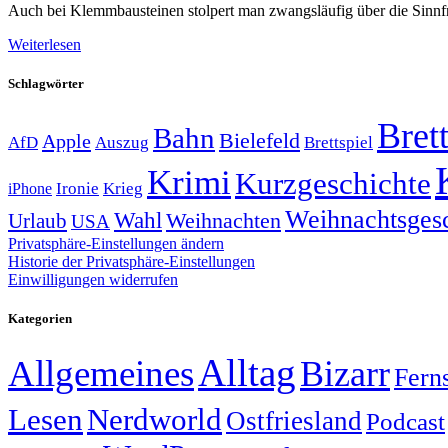
Auch bei Klemmbausteinen stolpert man zwangsläufig über die Sinnfr
Weiterlesen
Schlagwörter
Brett
Bahn
Bielefeld
Apple
Auszug
AfD
Brettspiel
Krimi
Kurzgeschichte
Krieg
Ironie
iPhone
Weihnachtsges
Wahl
Weihnachten
Urlaub
USA
Privatsphäre-Einstellungen ändern
Historie der Privatsphäre-Einstellungen
Einwilligungen widerrufen
Kategorien
Alltag
Allgemeines
Bizarr
Fern
Lesen
Nerdworld
Ostfriesland
Podcast