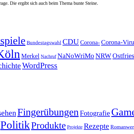
age. Die ergibt sich auch beim Thema bunte Steine.
spiele
CDU
Corona-Viru
Corona-
Bundestagswahl
Köln
NRW
Ostfrie
NaNoWriMo
Merkel
Nachruf
WordPress
chichte
Gam
Fingerübungen
sehen
Fotografie
Politik
Produkte
Rezepte
Romanwerk
Projekte