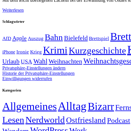
Mit dem leicht überlegenen Lächeln bei der Erwähnung von Oldies sol
Weiterlesen
Schlagwörter
Brett
Bahn
Bielefeld
Apple
Auszug
AfD
Brettspiel
Krimi
Kurzgeschichte
Krieg
Ironie
iPhone
Weihnachtsges
Wahl
Weihnachten
Urlaub
USA
Privatsphäre-Einstellungen ändern
Historie der Privatsphäre-Einstellungen
Einwilligungen widerrufen
Kategorien
Alltag
Allgemeines
Bizarr
Fern
Lesen
Nerdworld
Ostfriesland
Podcast
WordPress
Work
Wandern