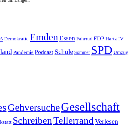
geren um Längen.
Emden
s
Essen
FDP
Demokratie
Hartz IV
Fahrrad
SPD
sland
Schule
Podcast
Pandemie
Sommer
Umzug
Gesellschaft
es
Gehversuche
Schreiben
Tellerrand
Verlesen
statt