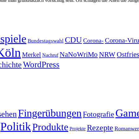
lte man grundsätzlich vorsichtig sein. Oft schlagen die Alten die Jün
spiele
CDU
Corona-Viru
Corona-
Bundestagswahl
Köln
NRW
Ostfrie
NaNoWriMo
Merkel
Nachruf
WordPress
chichte
Gam
Fingerübungen
sehen
Fotografie
Politik
Produkte
Rezepte
Romanwerk
Projekte