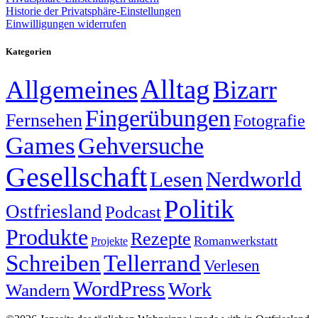
Historie der Privatsphäre-Einstellungen
Einwilligungen widerrufen
Kategorien
Alltag
Allgemeines
Bizarr
Fingerübungen
Fernsehen
Fotografie
Games
Gehversuche
Gesellschaft
Lesen
Nerdworld
Politik
Ostfriesland
Podcast
Produkte
Rezepte
Romanwerkstatt
Projekte
Schreiben
Tellerrand
Verlesen
WordPress
Work
Wandern