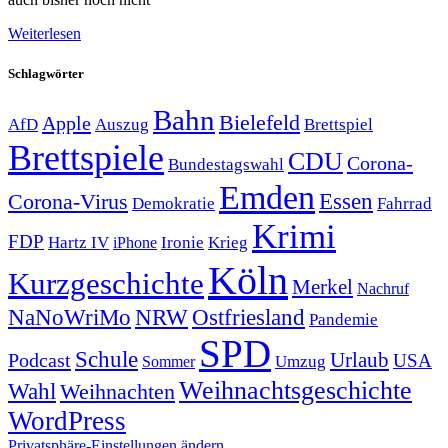
Weiterlesen
Schlagwörter
Bahn
Bielefeld
Apple
Auszug
AfD
Brettspiel
Brettspiele
CDU
Corona-
Bundestagswahl
Emden
Corona-Virus
Essen
Demokratie
Fahrrad
Krimi
FDP
Hartz IV
Krieg
Ironie
iPhone
Köln
Kurzgeschichte
Merkel
Nachruf
NRW
Ostfriesland
NaNoWriMo
Pandemie
SPD
Schule
Urlaub
Podcast
USA
Sommer
Umzug
Weihnachtsgeschichte
Wahl
Weihnachten
WordPress
Privatsphäre-Einstellungen ändern